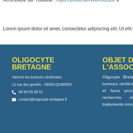
Lorem ipsum dolor sit amet, consectetur adipiscing elit. Ut elit
OLIGOCYTE
OBJET 
BRETAGNE
L'ASSOC
Oligocyte Bret
Vaincre les tumeurs cérébrales
tumeurs cérébra
12 rue des genêts - 29000 QUIMPER
et leurs proc
06 89 55 06 51
recherche 
contact@oligocyte-bretagne.fr
traitements inn