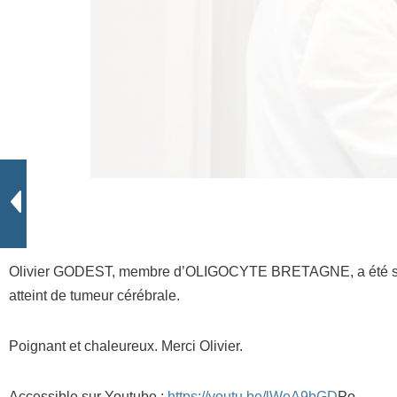
Olivier GODEST, membre d’OLIGOCYTE BRETAGNE, a été solli
atteint de tumeur cérébrale.
Poignant et chaleureux. Merci Olivier.
Accessible sur Youtube :
https://youtu.be/lWeA9bGD
Po